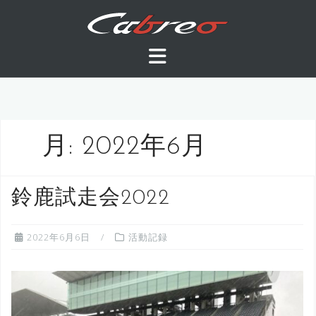
コ
ン
テ
ン
ツ
へ
ス
キ
月:
2022年6月
ッ
プ
鈴鹿試走会2022
2022年6月6日
活動記録