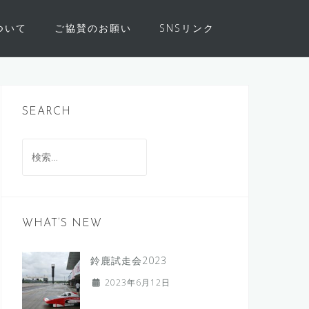
について
ご協賛のお願い
SNSリンク
SEARCH
検
索:
WHAT’S NEW
鈴鹿試走会2023
2023年6月12日