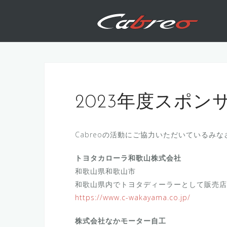
コ
ン
テ
ン
ツ
へ
ス
キ
2023年度スポン
ッ
プ
Cabreoの活動にご協力いただいているみな
トヨタカローラ和歌山株式会社
和歌山県和歌山市
和歌山県内でトヨタディーラーとして販売店
https://www.c-wakayama.co.jp/
株式会社なかモーター自工