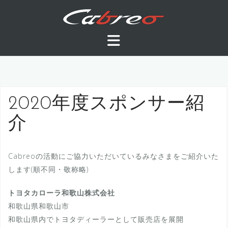
コ
ン
テ
ン
ツ
へ
ス
キ
2020年度スポンサー紹
ッ
介
プ
Cabreoの活動にご協力いただいているみなさまをご紹介いた
します(順不同・敬称略)
トヨタカローラ和歌山株式会社
和歌山県和歌山市
和歌山県内でトヨタディーラーとして販売店を展開