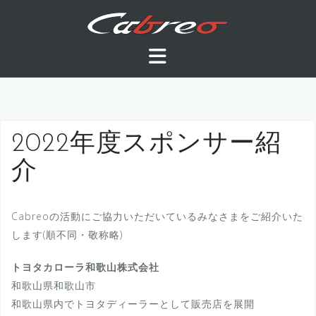
コ
ン
テ
ン
ツ
へ
ス
キ
2022年度スポンサー紹
ッ
介
プ
Cabreoの活動にご協力いただいているみなさまをご紹介いた
します(順不同・敬称略)
トヨタカローラ和歌山株式会社
和歌山県和歌山市
和歌山県内でトヨタディーラーとして販売店を展開