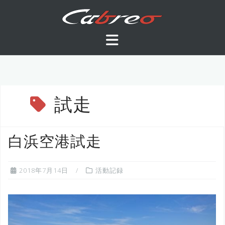
コ
ン
テ
ン
ツ
へ
ス
キ
試走
ッ
プ
白浜空港試走
2018年7月14日
活動記録