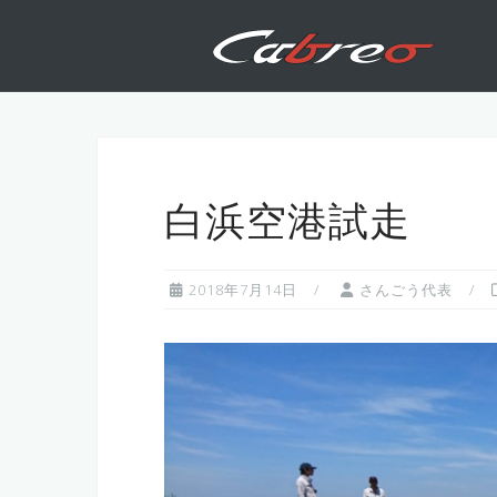
コ
ン
テ
ン
ツ
へ
ス
キ
白浜空港試走
ッ
プ
2018年7月14日
さんごう代表