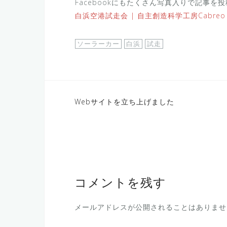
Facebookにもたくさん写真入りで記事
白浜空港試走会 | 自主創造科学工房Cabreo | 
ソーラーカー
白浜
試走
投
Webサイトを立ち上げました
稿
ナ
ビ
ゲ
コメントを残す
ー
シ
メールアドレスが公開されることはありませ
ョ