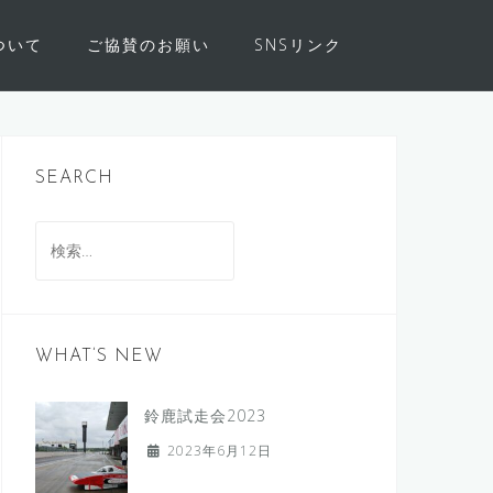
について
ご協賛のお願い
SNSリンク
SEARCH
検
索:
WHAT’S NEW
鈴鹿試走会2023
2023年6月12日