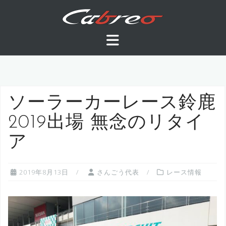
コ
ン
テ
ン
ツ
へ
ス
キ
ソーラーカーレース鈴鹿
ッ
2019出場 無念のリタイ
プ
ア
2019年8月13日
さんごう代表
レース情報