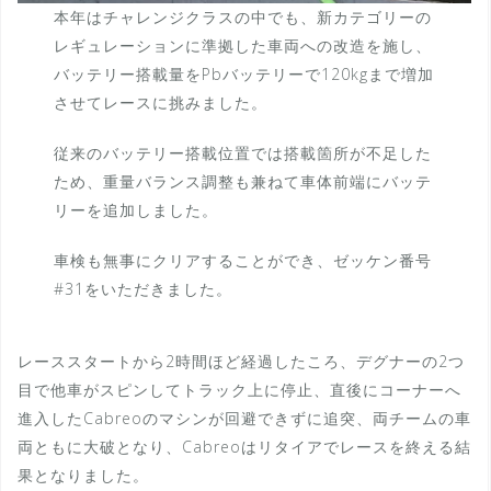
本年はチャレンジクラスの中でも、新カテゴリーの
レギュレーションに準拠した車両への改造を施し、
バッテリー搭載量をPbバッテリーで120kgまで増加
させてレースに挑みました。
従来のバッテリー搭載位置では搭載箇所が不足した
ため、重量バランス調整も兼ねて車体前端にバッテ
リーを追加しました。
車検も無事にクリアすることができ、ゼッケン番号
#31をいただきました。
レーススタートから2時間ほど経過したころ、デグナーの2つ
目で他車がスピンしてトラック上に停止、直後にコーナーへ
進入したCabreoのマシンが回避できずに追突、両チームの車
両ともに大破となり、Cabreoはリタイアでレースを終える結
果となりました。